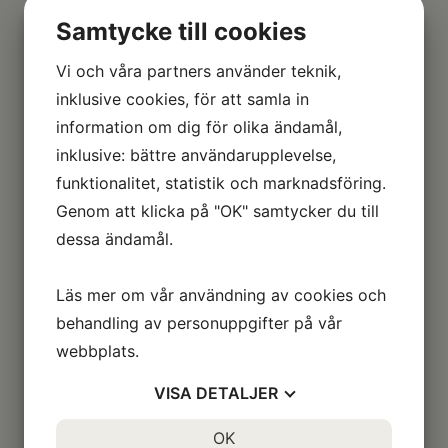
Samtycke till cookies
Välj datum
Vi och våra partners använder teknik,
inklusive cookies, för att samla in
information om dig för olika ändamål,
Välj tid
inklusive: bättre användarupplevelse,
funktionalitet, statistik och marknadsföring.
Genom att klicka på "OK" samtycker du till
Antal personer
dessa ändamål.
Läs mer om vår användning av cookies och
Meddelande
behandling av personuppgifter på vår
webbplats.
VISA
DETALJER
JA
NEJ
OK
JA
NEJ