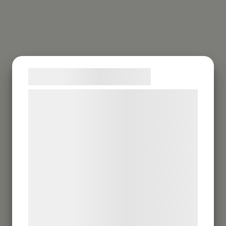
Samtykke til cookies
Vi og vores samarbejdspartnere bruger
teknologier, herunder cookies, til at
indsamle oplysninger om dig til forskellige
formål, herunder: Tilpasning af annoncering,
bedre brugeroplevelse, funktionalitet,
statistik og marketing. Disse oplysninger
kan blive delt med annoncerings- og
analysepartnere, som kan kombinere dem
med data, du tidligere har givet dem eller
de har indsamlet gennem din brug af deres