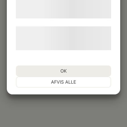
tjenester. Ved at klikke på 'OK' giver du
samtykke til disse formål.
Læs mere om vores brug af cookies og
behandling af persondata på vores
hjemmeside.
OK
NØDVENDIGE
PRÆFERENCER
AFVIS ALLE
MARKETING
STATISTIK