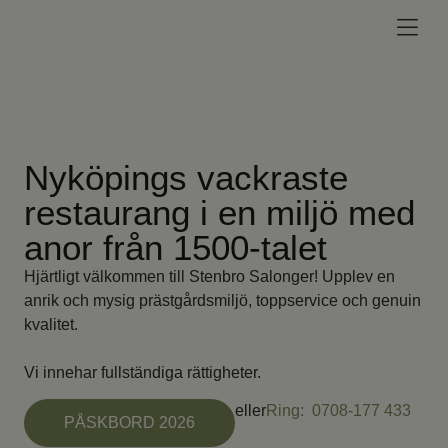
Nyköpings vackraste
restaurang i en miljö med
anor från 1500-talet
Hjärtligt välkommen till Stenbro Salonger! Upplev en
anrik och mysig prästgårdsmiljö, toppservice och genuin
kvalitet.
Vi innehar fullständiga rättigheter.
eller
Ring: 0708-177 433
PÅSKBORD 2026